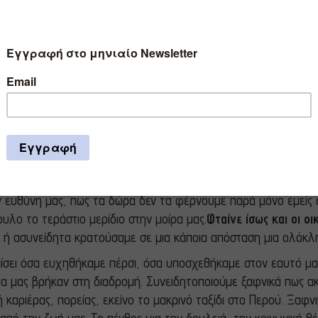
ρόνο τα Χριστούγεννα μας πιάνει αυτή η μικρή,
γνώριμη θλί
υ; Κάτι σαν κενό κουτί μέσα σε χρυσό περιτύλιγμα; Μήπως τα
ών;
μιση προβάλλουν τις γιορτές των Χριστουγέννων και της Πρωτοχ
ε:
χιονισμένα τοπία,
στολισμένα με πανάκριβο στυλ σπίτια, αξι
υν για ρεβεγιόν ή χαλαρά νεαρά μοντέλα που απολαμβάνουν ε
κά στολισμένο δέντρο.
 τα social media σήμερα, μήπως μας απογοητεύουν περισσότερο
πως ήταν τρικ των γονιών και των εταιρειών παιχνιδιών είνα
 ευθύνη μας, πως τα δώρα δεν τα φέρνουμε παρά μόνο εμείς σ
υλο το τεράστιο μερίδιο στην μοίρα μας.
Φταίνε ίσως και οι ο
ά ή ασυνείδητα κρατούσαμε σε μια κάποια απόσταση μια ολόκλ
υμίσει όσα ευχηθήκαμε πέρσι, όσα υποσχεθήκαμε στον εαυτό μ
τα μας βρήκαν στη διαδρομή. Συνειδητοποιούμε ξαφνικά πως α
 καριέρας, πορείας, εκείνο το μακρινό ταξίδι στο Περού. Ξαφν