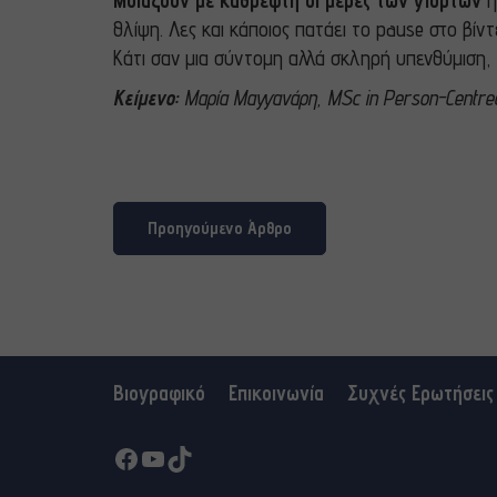
Μοιάζουν με καθρέφτη οι μέρες των γιορτών
ή
θλίψη. Λες και κάποιος πατάει το pause στο β
Κάτι σαν μια σύντομη αλλά σκληρή υπενθύμιση, 
Κείμενο:
Μαρία Μαγγανάρη, MSc in Person-Centre
Προηγούμενο Άρθρο
Βιογραφικό
Επικοινωνία
Συχνές Ερωτήσεις
Facebook
YouTube
TikTok