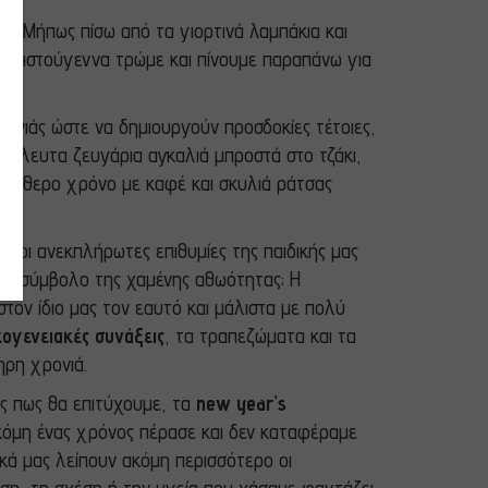
ψη;
Μήπως πίσω από τα γιορτινά λαμπάκια και
 Χριστούγεννα τρώμε και πίνουμε παραπάνω για
ρονιάς ώστε να δημιουργούν προσδοκίες τέτοιες,
οζήλευτα ζευγάρια αγκαλιά μπροστά στο τζάκι,
λεύθερο χρόνο με καφέ και σκυλιά ράτσας
 οι ανεκπλήρωτες επιθυμίες της παιδικής μας
ι το σύμβολο της χαμένης αθωότητας; Η
τον ίδιο μας τον εαυτό και μάλιστα με πολύ
ικογενειακές συνάξεις
, τα τραπεζώματα και τα
ηρη χρονιά.
ας πως θα επιτύχουμε, τα
new year’s
κόμη ένας χρόνος πέρασε και δεν καταφέραμε
ικά μας λείπουν ακόμη περισσότερο οι