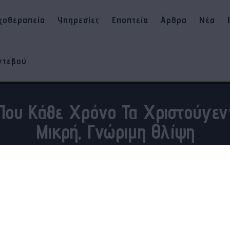
χοθεραπεία
Υπηρεσίες
Εποπτεία
Άρθρα
Νέα
ντεβού
 Που Κάθε Χρόνο Τα Χριστούγεν
Μικρή, Γνώριμη Θλίψη
έζια κρύβεται ένα συναίσθημα ανεκπλήρωτου;