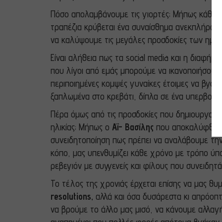
Πόσο απολαμβάνουμε τις γιορτές; Μήπως κάθε χ
τραπέζια κρύβεται ένα συναίσθημα ανεκπλήρωτο
να καλύψουμε τις μεγάλες προσδοκίες των ημερ
Είναι αλήθεια πως τα social media και η διαφή
που λίγοι από εμάς μπορούμε να ικανοποιήσουμ
περιποιημένες κομψές γυναίκες έτοιμες να βγο
ξαπλωμένα στο κρεβάτι, δίπλα σε ένα υπερβολι
Πέρα όμως από τις προσδοκίες που δημιουργούν
ηλικίας; Μήπως ο
Αϊ- Βασίλης
που αποκαλύφθηκε 
συνειδητοποίηση πως πρέπει να αναλάβουμε την
κόπο, μας υπενθυμίζει κάθε χρόνο με τρόπο ύπο
ρεβεγιόν με συγγενείς και φίλους που συνειδητ
Το τέλος της χρονιάς έρχεται επίσης να μας θ
resolutions,
αλλά και όσα δυσάρεστα κι απρόοπ
να βρούμε το άλλο μας μισό, να κάνουμε αλλαγή