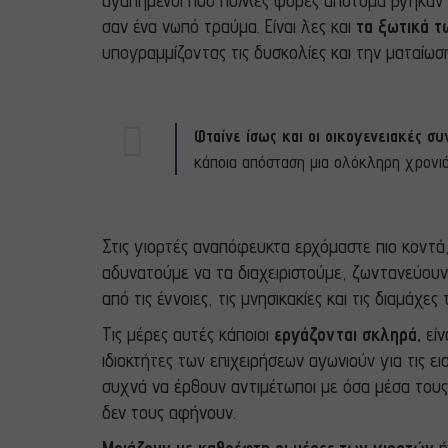
αγαπημένοι που πολλές φορές απότομα βγήκαν α
σαν ένα νωπό τραύμα. Είναι λες και
τα ξωτικά 
υπογραμμίζοντας τις δυσκολίες και την ματαίω
Φταίνε ίσως και οι οικογενειακές συ
κάποια απόσταση μια ολόκληρη χρονιά
Στις γιορτές αναπόφευκτα ερχόμαστε πιο κοντά
αδυνατούμε να τα διαχειριστούμε, ζωντανεύου
από τις έννοιες, τις μνησικακίες και τις διαμάχ
Τις μέρες αυτές κάποιοι
εργάζονται σκληρά,
είν
ιδιοκτήτες των επιχειρήσεων αγωνιούν για τις ει
συχνά να έρθουν αντιμέτωποι με όσα μέσα τους
δεν τους αφήνουν.