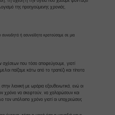
έση, τη σχέση ή την υγεία που χάσαμε φαντάζει
λογισμό της προηγούμενης χρονιάς,
υ συνειδητά ή ασυνείδητα κρατούσαμε σε μια
ων σχέσεων που τόσο αποφεύγουμε, γιατί
ελοι παίζαμε κάτω από το τραπέζι και τίποτα
 στην λιανική με ωράρια εξουθενωτικά, ενώ οι
 έχουν χρόνο να σκεφτούν, να χαλαρώσουν και
λο τον υπόλοιπο χρόνο γιατί οι υποχρεώσεις