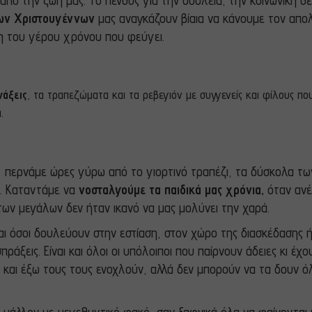
πό την ζωή μας. Το πένθος για την δουλειά, την κοινωνική θ
των Χριστουγέννων
μας αναγκάζουν βίαια να κάνουμε τον απο
ση του γέρου χρόνου που φεύγει.
νάξεις
, τα τραπεζώματα και τα ρεβεγιόν με συγγενείς και φίλους πο
.
, περνάμε ώρες γύρω από το γιορτινό τραπέζι, τα δύσκολα τ
ν. Καταντάμε να
νοσταλγούμε τα παιδικά μας χρόνια,
όταν ανέμ
ες των μεγάλων δεν ήταν ικανό να μας μολύνει την χαρά.
αι όσοι δουλεύουν στην εστίαση, στον χώρο της διασκέδασης ή
σπράξεις. Είναι και όλοι οι υπόλοιποι που παίρνουν άδειες κι
 και έξω τους τους ενοχλούν, αλλά δεν μπορούν να τα δουν ό