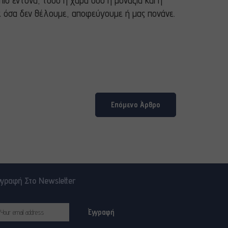
ιο έντονα, τόσο η χαρά όσο η μοναξιά και η
με όσα δεν θέλουμε, αποφεύγουμε ή μας πονάνε.
Επόμενο Άρθρο
γγραφή Στο Newsletter