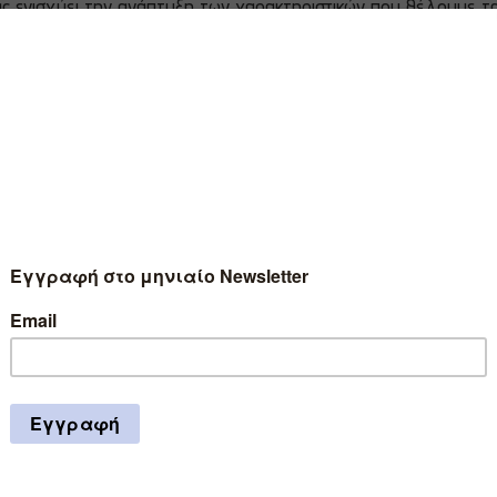
ς ενισχύει την ανάπτυξη των χαρακτηριστικών που θέλουμε τ
ων για το αν θα μπορέσουν τα παιδιά τους να ανταπεξέλθουν 
γιατί όπως λένε, τα παιδιά τους δείχνουν να μην έχουν το παρ
είο.
ανάπτυξη του Εαυτού στα παιδιά
ατεθειμένοι να προσφέρουν τα πάντα στα βλαστάρια τους. Ξοδε
ίνα να προοδεύσουν. Συχνά οι γονείς εγκλωβίζονται σε μια κ
ν παιδιών ενώ αδυνατούν να βρουν χρόνο για τους ίδιους, με
ιρούν από τα παιδιά το προνόμιο της αυτοδιαχείρισης. Τα στε
ν, στην ανοχή της απογοήτευσης, στην αναβολή της ικανοποί
ικού κινήτρου
.
ουμε με μεγάλη μας θλίψη πως η σκοτεινή όψη της ευμάρειας κ
λίκων. Δυστυχώς, και πάντα με τις καλύτερες προθέσεις, οι 
λήματα προτού καν προκύψουν, αντί να τα στηρίζουν στις προ
η αποστολή της παιδικής ηλικίας: την
ανάπτυξη του Εαυτού
.