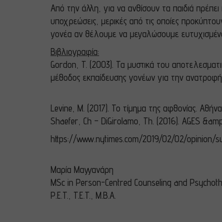
Από την άλλη, για να ανθίσουν τα παιδιά πρέπει 
υποχρεώσεις, μερικές από τις οποίες προκύπτου
γονέα αν θέλουμε να μεγαλώσουμε ευτυχισμένα κ
Βιβλιογραφία:
Gordon, T. (2003). Τα μυστικά του αποτελεσματ
μέθοδος εκπαίδευσης γονέων για την ανατροφή 
Levine, M. (2017). Το τίμημα της αφθονίας. Αθήνα
Shaefer, Ch – DiGirolamo, Th.
(2016).
AGES &amp
https://www.nytimes.com/2019/02/02/opinion/s
Μαρία
Μαγγανάρη
MSc in Person-Centred Counseling and Psychot
P.E.T., T.E.T., M.B.A.