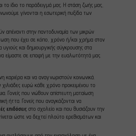
 το ίδιο το παράδειγμά μας. Η στάση ζωής μας,
οινωνούμε γίνονται η εσωτερική πυξίδα των
ούν απέναντι στην παντοδυναμία των μικρών
ωση που έχει σε κόπο, χρόνο ή/και χρήμα στον
 υγιούς και δημιουργικής σύγκρουσης στα
υ να είμαστε σε επαφή με την ευαλωτότητά μας.
νη καριέρα και να αναγνωριστούν κοινωνικά.
ν χιλιάδες ευρώ κάθε χρόνο προκειμένου το
μια. Γονείς που νιώθουν απίστευτη ματαίωση
ική ήττα. Γονείς που αναγκάζονται να
ές επιδόσεις
στο σχολείο και που θυσιάζουν την
ίνεται ώστε να δεχτεί πλούτο ερεθισμάτων και
ί να αντλήσουμε από την ενασχόληση με ένα