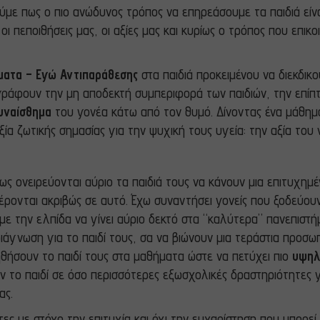
ε πως ο πιο ανώδυνος τρόπος να επηρεάσουμε τα παιδιά είναι
 πεποιθήσεις μας, οι αξίες μας και κυρίως ο τρόπος που επικ
ματα – Εγώ Αντιπαράθεσης
στα παιδιά προκειμένου να διεκδικ
ράφουν την μη αποδεκτή συμπεριφορά των παιδιών, την επίπτ
υναίσθημα
του γονέα κάτω από τον θυμό. Δίνοντας ένα μάθημα
 αξία ζωτικής σημασίας για την ψυχική τους υγεία: την αξία το
ως ονειρεύονται αύριο τα παιδιά τους να κάνουν μια επιτυχημέ
έρονται ακριβώς σε αυτό. Έχω συναντήσει γονείς που ξοδεύου
με την ελπίδα να γίνει αύριο δεκτό στα “καλύτερα” πανεπιστή
ιάγνωση για το παιδί τους, σα να βιώνουν μια τεράστια προσωπ
θήσουν το παιδί τους στα μαθήματα ώστε να πετύχει πιο
υψηλ
 το παιδί σε όσο περισσότερες εξωσχολικές δραστηριότητες γ
ας.
τες με στόχο την επιτυχία και όχι την ευχαρίστηση που μπορε