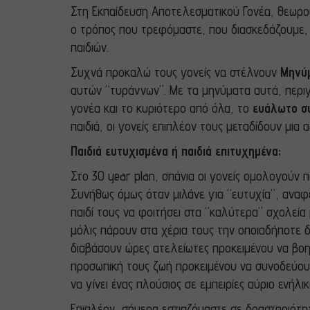
Στη Εκπαίδευση Αποτελεσματικού Γονέα, θεωρούμ
ο τρόπος που τρεφόμαστε, που διασκεδάζουμε, οι
παιδιών.
Συχνά προκαλώ τους γονείς να στέλνουν
Μηνύ
αυτών “τυράννων”. Με τα μηνύματα αυτά, περιγ
γονέα και το κυριότερο από όλα, το
ευάλωτο σ
παιδιά, οι γονείς επιπλέον τους μεταδίδουν μια
Παιδιά ευτυχισμένα ή παιδιά επιτυχημένα;
Στο 30
year
plan
, σπάνια οι γονείς ομολογούν π
Συνήθως όμως όταν μιλάνε για “ευτυχία”, αναφ
παιδί τους να φοιτήσει στα “καλύτερα” σχολεία 
μόλις πάρουν στα χέρια τους την οποιαδήποτε δ
διαβάσουν ώρες ατελείωτες προκειμένου να βοη
προσωπική τους ζωή προκειμένου να συνοδεύουν
να γίνει ένας πλούσιος σε εμπειρίες αύριο ενήλικ
Επιπλέον, σήμερα εστιαζόμαστε σε δραστηριότη