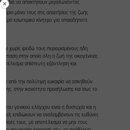
α παιδιά να αποκτήσουν μεγαλώνοντας.
αύριο μόνα τους στις απαιτήσεις της ζωής.
αμικρό εσωτερικό κίνητρο για οποιαδήποτε
ύουν χωρίς φειδώ τους περιορισμένους ήδη
ατάσταση στην οποία όλη η ζωή της οικογένειας
 αποτέλεσμα απίστευτη εξάντληση και
ρούν από την πολύτιμη ευκαιρία να ασκηθούν
ησης, στην ικανότητα προσήλωσης και ίσως το
αι του γονικού ελέγχου είναι η δυστυχία και η
γονείς επιδιώκουν να αναλαμβάνουν τις ευθύνες
σπάθειές τους, με αποτέλεσμα να μην τους
 Στην πιο ακραία έκφανσή του, το πρόβλημα