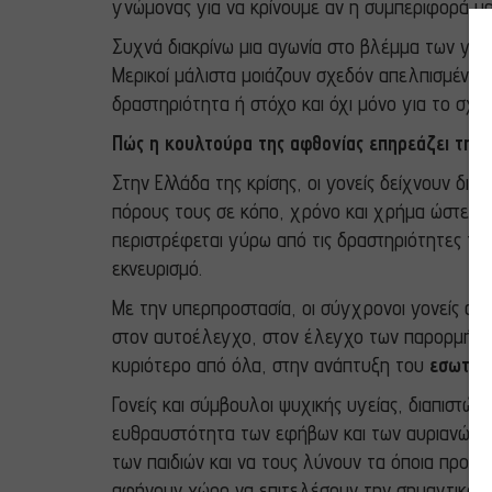
γνώμονας για να κρίνουμε αν η συμπεριφορά μα
Συχνά διακρίνω μια αγωνία στο βλέμμα των γονέ
Μερικοί μάλιστα μοιάζουν σχεδόν απελπισμένοι 
δραστηριότητα ή στόχο και όχι μόνο για το σχολ
Πώς η κουλτούρα της αφθονίας επηρεάζει την 
Στην Ελλάδα της κρίσης, οι γονείς δείχνουν δι
πόρους τους σε κόπο, χρόνο και χρήμα ώστε εκε
περιστρέφεται γύρω από τις δραστηριότητες τω
εκνευρισμό.
Με την υπερπροστασία, οι σύγχρονοι γονείς αφα
στον αυτοέλεγχο, στον έλεγχο των παρορμήσεω
κυριότερο από όλα, στην ανάπτυξη του
εσωτερ
Γονείς και σύμβουλοι ψυχικής υγείας, διαπιστών
ευθραυστότητα των εφήβων και των αυριανών ενη
των παιδιών και να τους λύνουν τα όποια προβ
αφήνουν χώρο να επιτελέσουν την σημαντικότερ