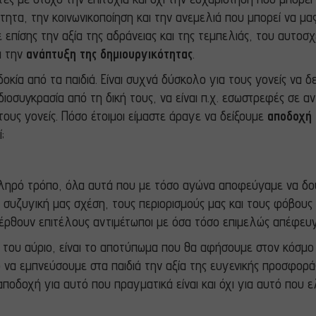
ητα, την κοινωνικοποίηση και την ανεμελιά που μπορεί να μα
πίσης την αξία της αδράνειας και της τεμπελιάς, του αυτοσχέ
ια την
ανάπτυξη της δημιουργικότητας
.
οκία από τα παιδιά. Είναι συχνά δύσκολο για τους γονείς να δ
διοσυγκρασία από τη δική τους, να είναι π.χ. εσωστρεφές σε α
ους γονείς. Πόσο έτοιμοι είμαστε άραγε να δείξουμε
αποδοχή
;
κληρό τρόπο, όλα αυτά που με τόσο αγώνα αποφεύγαμε να δού
 συζυγική μας σχέση, τους περιορισμούς μας και τους φόβους μα
α έρθουν επιτέλους αντιμέτωποι με όσα τόσο επιμελώς απέφευγ
ς του αύριο, είναι το αποτύπωμα που θα αφήσουμε στον κόσμ
ικό να εμπνεύσουμε στα παιδιά την αξία της ευγενικής προσφορ
 αποδοχή για αυτό που πραγματικά είναι και όχι για αυτό που