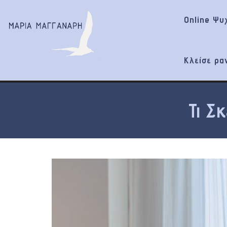
Online Ψυ
Κλείσε ρα
Τι Σκ