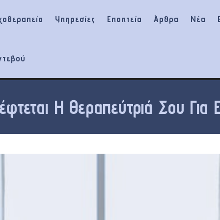
χοθεραπεία
Υπηρεσίες
Εποπτεία
Άρθρα
Νέα
ντεβού
έφτεται Η Θεραπεύτριά Σου Για 