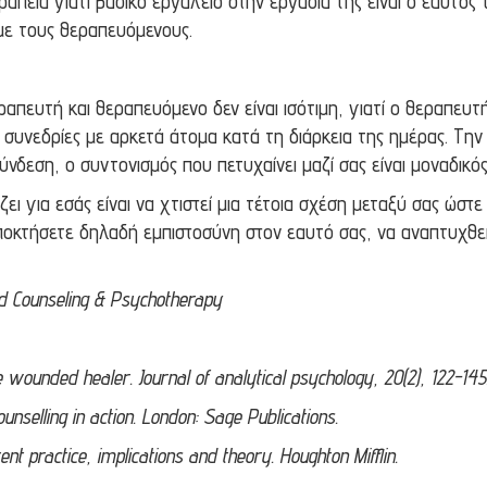
απεία γιατί βασικό εργαλείο στην εργασία της είναι ο εαυτός τ
 με τους θεραπευόμενους.
εραπευτή και θεραπευόμενο δεν είναι ισότιμη, γιατί ο θεραπευτ
συνεδρίες με αρκετά άτομα κατά τη διάρκεια της ημέρας. Την 
 σύνδεση, ο συντονισμός που πετυχαίνει μαζί σας είναι μοναδικ
ζει για εσάς είναι να χτιστεί μια τέτοια σχέση μεταξύ σας ώστ
ποκτήσετε δηλαδή εμπιστοσύνη στον εαυτό σας, να αναπτυχθεί
d Counseling & Psychotherapy
e wounded healer. Journal of analytical psychology, 20(2), 122-145
nselling in action. London: Sage Publications.
rent practice, implications and theory. Houghton Mifflin.