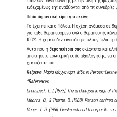
Επιπλέον, είναι συνεπής με την δική της ψυχοθερ
ενδεχομένως της αναδύονται από τις συνεδρίες
Πόσο σημαντική είμαι για εκείνη;
Το έχει πει και ο Γιάλομ. Η σχέση ανάμεσα σε θ
για κάθε θεραπευόμενο ενώ ο θεραπευτής κάνει 
100%. Η χημεία δεν είναι ίδια με όλους, αλλά η
Αυτό που η
θεραπεύτριά σας
σκέφτεται και ελπί
αποκτήσετε εσωτερική εστία αξιολόγησης, να α
χρειάζεστε πια.
Κείμενο:
Μαρία Μαγγανάρη, MSc in Person-Centre
*References
Groesbeck, C. J. (1975). The archetypal image of th
Mearns, D., & Thorne, B. (1988). Person-centred cou
Roger, C. R. (1951). Client-centered therapy: Its cur