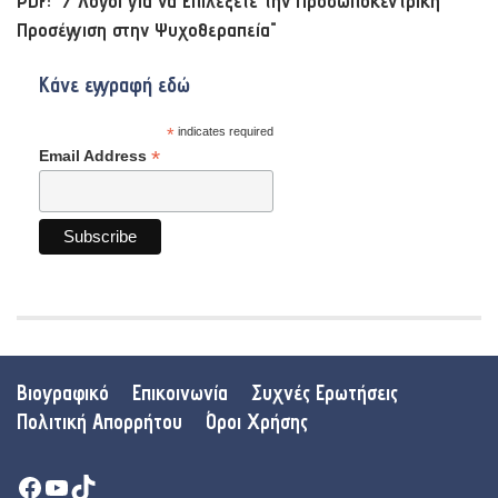
PDF: "7 Λόγοι για να Επιλέξετε την Προσωποκεντρική
Προσέγγιση στην Ψυχοθεραπεία"
Κάνε εγγραφή εδώ
*
indicates required
*
Email Address
Βιογραφικό
Επικοινωνία
Συχνές Ερωτήσεις
Πολιτική Απορρήτου
Όροι Χρήσης
Facebook
YouTube
TikTok