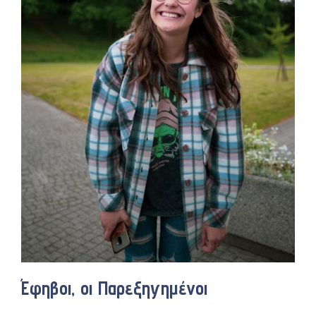
Έφηβοι, οι Παρεξηγημένοι