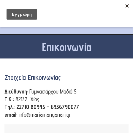
Επικοινωνία
Στοιχεία Επικοινωνίας
Διεύθυνση
: Γυμνασιάρχου Μαδιά 5
Τ.Κ.:
82132, Χίος
Tηλ
.:
22710 80945 – 6936790077
email
: info@mariamanganari.gr