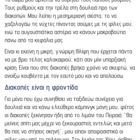
Τους ρυθμούς και την τρέλα στη δουλειά προ των
διακοπών. Μου λείπει η μεσημεριανή σιέστα, το να
χαζολογάω τις νύχτες πίνοντας σούμες με τις φίλες μου,
ενώ τα αυγουστιάτικα αστέρια να κάνουν μακροβούτια
πάνω από τα κεφάλια μας.
Είναι κι εκείνη η μικρή, γνώριμη θλίψη που έρχεται πάντα
να με βρει τέλος καλοκαιριού, κάτι σαν μίνι υπαρξιακή
κρίση. Είναι που στις διακοπές βρήκα χρόνο να σκεφτώ, να
ανοίξω κουβέντα με τον εαυτό μου και να απολαύσω.
Διακοπές είναι η φροντίδα
Για μένα που έχω συνηθίσει να ταξιδεύω συνέχεια για
δουλειά και να κάνω ελεύθερο κάμπινγκ μόνη μου, φέτος
οι διακοπές ξεκίνησαν ήδη από το λιμάνι του Πειραιά. “Θα
μείνεις σπίτι μας μέχρι να ξεκουραστείς εντελώς και μετά
θα πας να στήσεις σκηνή”, μου είπαν αποφασιστικά οι
φίλες μου από το τηλέφωνο. Στο λιμάνι της Χίου, ήρθαν