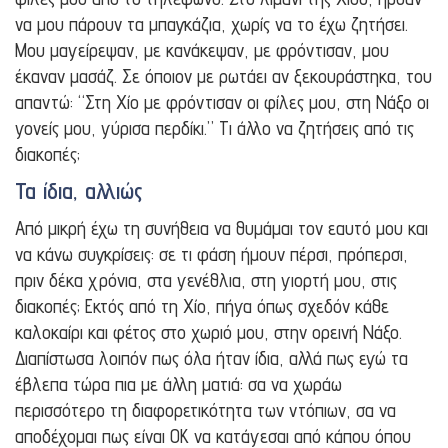
να μου πάρουν τα μπαγκάζια, χωρίς να το έχω ζητήσει.
Μου μαγείρεψαν, με κανάκεψαν, με φρόντισαν, μου
έκαναν μασάζ. Σε όποιον με ρωτάει αν ξεκουράστηκα, του
απαντώ: “Στη Χίο με φρόντισαν οι φίλες μου, στη Νάξο οι
γονείς μου, γύρισα περδίκι.” Τι άλλο να ζητήσεις από τις
διακοπές;
Τα ίδια, αλλιώς
Από μικρή έχω τη συνήθεια να θυμάμαι τον εαυτό μου και
να κάνω συγκρίσεις: σε τι φάση ήμουν πέρσι, πρόπερσι,
πριν δέκα χρόνια, στα γενέθλια, στη γιορτή μου, στις
διακοπές; Εκτός από τη Χίο, πήγα όπως σχεδόν κάθε
καλοκαίρι και φέτος στο χωριό μου, στην ορεινή Νάξο.
Διαπίστωσα λοιπόν πως όλα ήταν ίδια, αλλά πως εγώ τα
έβλεπα τώρα πια με άλλη ματιά: σα να χωράω
περισσότερο τη διαφορετικότητα των ντόπιων, σα να
αποδέχομαι πως είναι ΟΚ να κατάγεσαι από κάπου όπου