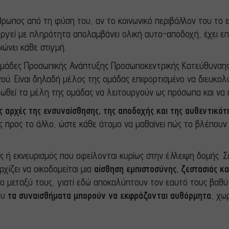
θρωπος από τη φύση του, αν το κοινωνικό περιβάλλον του το ε
γεί με πληρότητα απολαμβάνει ολική αυτο-αποδοχή, έχει επιτυ
ώνει κάθε στιγμή.
μάδες Προσωπικής Ανάπτυξης Προσωποκεντρικής Κατεύθυνσης) 
ού. Είναι δηλαδή μέλος της ομάδας επιφορτισμένο να διευκολ
αι ωθεί τα μέλη της ομάδας να λειτουργούν ως πρόσωπα και ν
ις αρχές της ενσυναίσθησης, της αποδοχής και της αυθεντικότ
ρος το άλλο, ώστε κάθε άτομο να μαθαίνει πώς το βλέπουν οι 
ς ή εκνευρισμός που οφείλονται κυρίως στην έλλειψη δομής. 
ρχίζει να οικοδομείται μια
αίσθηση εμπιστοσύνης, ζεστασιάς κα
ιμο μεταξύ τους, γιατί εδώ αποκαλύπτουν τον εαυτό τους βαθ
ου
τα συναισθήματα μπορούν να εκφράζονται αυθόρμητα
, χω