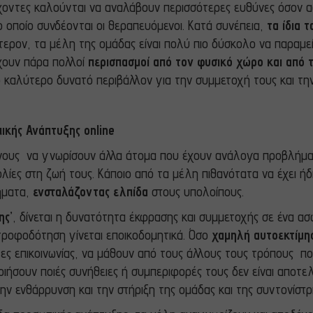
χοντες καλούνται να αναλάβουν περισσότερες ευθύνες όσον αφ
 οποίο συνδέονται οι θεραπευόμενοι. Κατά συνέπεια,
τα ίδια 
ύτερον, τα μέλη της ομάδας είναι πολύ πιο δύσκολο να παραμε
ρχουν πάρα πολλοί
περισπασμοί από τον φυσικό χώρο και από τ
 καλύτερο δυνατό περιβάλλον για την συμμετοχή τους και τη
κής Ανάπτυξης online
μενους να γνωρίσουν άλλα άτομα που έχουν ανάλογα προβλήμ
λίες στη ζωή τους. Κάποιο από τα μέλη πιθανότατα να έχει ήδη
ήματα,
ενσταλάζοντας ελπίδα
στους υπολοίπους.
ης’
, δίνεται η δυνατότητα έκφρασης και συμμετοχής σε ένα α
τροφοδότηση γίνεται εποικοδομητικά. Όσο
χαμηλή αυτοεκτίμη
ες επικοινωνίας, να μάθουν από τους άλλους τους τρόπους πο
ιήσουν ποιές συνήθειες ή συμπεριφορές τους δεν είναι αποτε
ην ενθάρρυνση και την στήριξη της ομάδας και της συντονίστρι