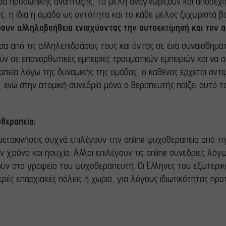
δα προσωπικής ανάπτυξης, τα μέλη αναγνωρίζουν και αποδέχο
ς, η ίδια η ομάδα ως οντότητα και το κάθε μέλος ξεχωριστά 
ουν αλληλοβοήθεια ενισχύοντας την αυτοεκτίμησή και τον 
α από τις αλληλεπιδράσεις τους και όντας σε ένα συναισθημ
ούν σε επανορθωτικές εμπειρίες τραυματικών εμπειριών και να
απεία λόγω της δυναμικής της ομάδας, ο καθένας έρχεται αντ
, ενώ στην ατομική συνεδρία μόνο ο θεραπευτής παίζει αυτό τ
οθεραπεία;
μετακινήσεις συχνά επιλέγουν την online ψυχοθεραπεία από τη
χρόνο και ησυχία. Άλλοι επιλέγουν τις online συνεδρίες λόγω
υν στο γραφείο του ψυχοθεραπευτή. Οι Έλληνες του εξωτερικ
κρές επαρχιακές πόλεις ή χωριά, για λόγους ιδιωτικότητας πρ