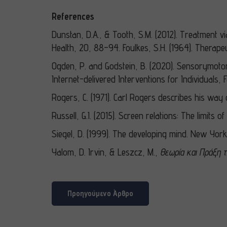
References
Dunstan, D.A., & Tooth, S.M. (2012). Treatment via
Health, 20, 88–94. Foulkes, S.H. (1964). Therape
Ogden, P. and Godstein, B. (2020). Sensorymotor
Internet-delivered Interventions for Individuals
Rogers, C. (1971). Carl Rogers describes his way 
Russell, G.I. (2015). Screen relations: The limi
Siegel, D. (1999). The developing mind. New York,
Yalom, D. Irvin, & Leszcz, M.,
Θεωρία και Πράξη 
Προηγούμενο Άρθρο