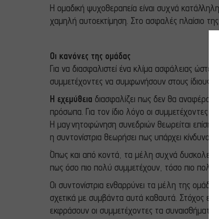
Η ομαδική ψυχοθεραπεία είναι συχνά κατάλληλη
χαμηλή αυτοεκτίμηση. Στο ασφαλές πλαίσιο της 
Οι κανόνες της ομάδας
Για να διασφαλιστεί ένα κλίμα ασφάλειας ώστε 
συμμετέχοντες να συμφωνήσουν στους ίδιους βα
Η εχεμύθεια
διασφαλίζει πως δεν θα αναφέροντα
πρόσωπα. Για τον ίδιο λόγο οι συμμετέχοντες κ
Η μαγνητοφώνηση συνεδριών θεωρείται επίσης π
η συντονίστρια θεωρήσει πως υπάρχει κίνδυνος 
Όπως και από κοντά, τα μέλη συχνά δυσκολεύοντ
πως όσο πιο πολύ συμμετέχουν, τόσο πιο πολλά
Οι συντονίστρια ενθαρρύνει τα μέλη της ομάδα
σχετικά με συμβάντα αυτά καθαυτά. Στόχος είναι
εκφράσουν οι συμμετέχοντες τα συναισθήματά το