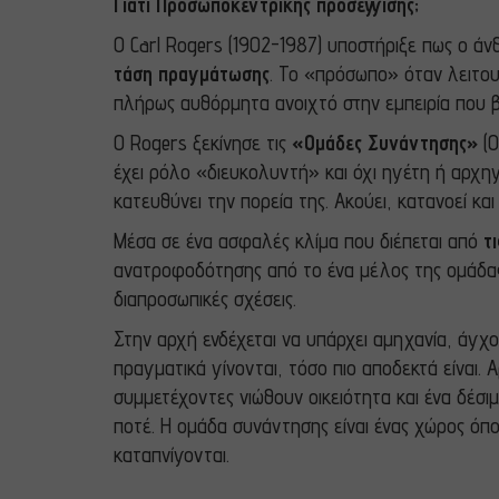
Γιατί Προσωποκεντρικής προσέγγισης;
Ο Carl Rogers (1902-1987) υποστήριξε πως ο άν
τάση πραγμάτωσης
. Το «πρόσωπο» όταν λειτουρ
πλήρως αυθόρμητα ανοιχτό στην εμπειρία που βι
Ο Rogers ξεκίνησε τις
«Ομάδες Συνάντησης»
(Ο
έχει ρόλο «διευκολυντή» και όχι ηγέτη ή αρχηγ
κατευθύνει την πορεία της. Ακούει, κατανοεί κ
Μέσα σε ένα ασφαλές κλίμα που διέπεται από
τ
ανατροφοδότησης από το ένα μέλος της ομάδας π
διαπροσωπικές σχέσεις.
Στην αρχή ενδέχεται να υπάρχει αμηχανία, άγχο
πραγματικά γίνονται, τόσο πιο αποδεκτά είναι. Α
συμμετέχοντες νιώθουν οικειότητα και ένα δέσ
ποτέ. Η ομάδα συνάντησης είναι ένας χώρος όπ
καταπνίγονται.