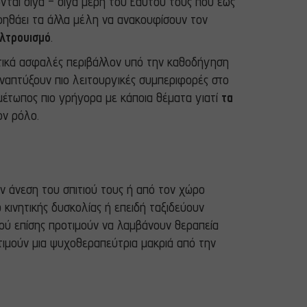
νται σιγά – σιγά μέρη του Εαυτού τους που έως
βοηθάει τα άλλα μέλη να ανακουφίσουν τον
αλτρουισμό
.
ατικά ασφαλές περιβάλλον υπό την καθοδήγηση
 αναπτύξουν πιο λειτουργικές συμπεριφορές στο
ιμέτωπος πιο γρήγορα με κάποια θέματα γιατί
τα
ον ρόλο.
ν άνεση του σπιτιού τους ή από τον χώρο
 κινητικής δυσκολίας ή επειδή ταξιδεύουν
ού επίσης προτιμούν να λαμβάνουν θεραπεία
οτιμούν μια ψυχοθεραπεύτρια μακριά από την