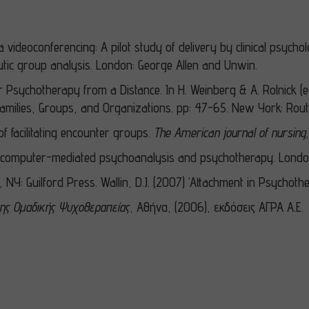
 videoconferencing: A pilot study of delivery by clinical psycho
utic group analysis. London: George Allen and Unwin.
 Psychotherapy from a Distance. In H. Weinberg & A. Rolnick (e
, Families, Groups, and Organizations. pp: 47-65. New York: Rout
of facilitating encounter groups.
The American journal of nursing
ts of computer-mediated psychoanalysis and psychotherapy. Lond
 NY: Guilford Press. Wallin, D.J. (2007) ‘Attachment in Psychoth
της Ομαδικής Ψυχοθεραπείας
, Αθήνα, (2006), εκδόσεις ΑΓΡΑ Α.Ε.