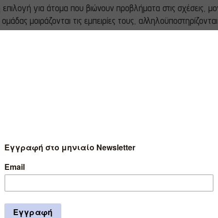
 επιλογή για άτομα που βιώνουν προβλήματα στις σχέσεις, μο
ομάδας μοιράζονται τις εμπειρίες τους, αλληλοϋποστηρίζονται
να λειτουργήσει αποτελεσματικά η ομάδα και να επέλθει η προσ
σικούς κανόνες που ισχύουν και για την ομάδα προσωπικής ανά
ι οι προσωπικές πληροφορίες ή οι αντιδράσεις κανενός μέλους
αλούνται να βρίσκονται σε έναν χώρο από όπου δεν θα μπορούν
αραβίαση της συμφωνίας περί απορρήτου. Εξαίρεση από τον κ
για κάποιον από τους συμμετέχοντες ή για τρίτα πρόσωπα.
αι να συμμετέχουν στην ομάδα, αλλά η συντονίστρια δεν τα π
 τα οφέλη που θα αποκομίσουν.
ς περισσότερο να μοιραστούν τα συναισθήματά τους έτσι όπως
 και τα άλλα μέλη της ομάδας να σχετιστούν με την εμπειρία 
υς, ενδέχεται να είναι δύσκολο ή ακόμη και επώδυνο. Ωστόσο,