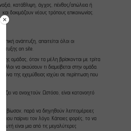
ναξιά, κατάθλιψη, άγχος, πένθος/απώλεια ή
 και δοκιμάζουν νέους τρόπους επικοινωνίας.
ωπική ανάπτυξη, απαιτείται όλοι οι
πτυξης on site.
 της ομάδας, όταν τα μέλη βρίσκονται με τρίτα
 άλλοι να ακούσουν τι διαμείβεται στην ομάδα.
ανόνα της εχεμύθειας ισχύει σε περίπτωση που
ιέζει να ανοιχτούν. Ωστόσο, είναι κατανοητό
 τα βίωσαν, παρά να διηγηθούν λεπτομέρειες
όποιου παίρνει τον λόγο. Κάποιες φορές, το να
 αυτή είναι μια από τις μεγαλύτερες