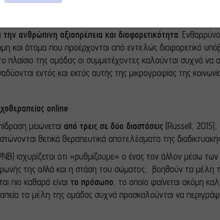
δοκιμάζουμε σε ένα ασφαλές περιβάλλον, να εκφράσουμε όσο
δεν είναι κοινωνικά αποδεκτά.
 την ανθρώπινη αξιοπρέπεια και διαφορετικότητα
. Ενθαρρύν
μη και άτομα που προέρχονται από εντελώς διαφορετικό υπόβ
ο πλαίσιο της ομάδας οι συμμετέχοντες καλούνται συχνά να 
δύονται εντός και εκτός αυτής της μικρογραφίας της κοινωνία
χοθεραπείας online
πίδραση μειώνεται
από τρεις σε δύο διαστάσεις
(Russell, 2015)
στώνονται θετικά θεραπευτικά αποτελέσματα της διαδικτυακής 
PNB) ισχυρίζεται ότι «ρυθμίζουμε» ο ένας τον άλλον μέσω τω
 φωνής της αλλά και η στάση του σώματος, βοηθούν τα μέλη τ
ται πιο καθαρά είναι
το πρόσωπο
, το οποίο φαίνεται ακόμη καλ
ραπεία τα μέλη της ομάδας συχνά προσκαλούνται να περιγράψου