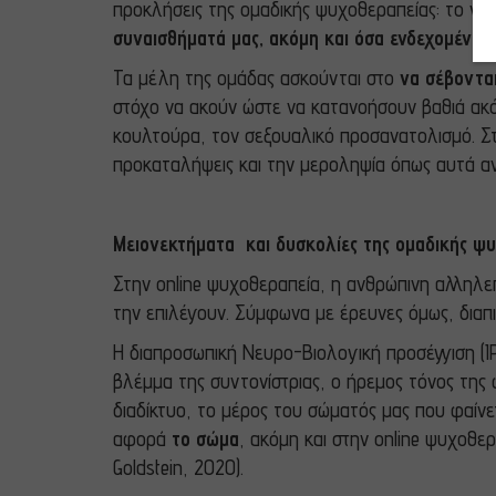
προκλήσεις της ομαδικής ψυχοθεραπείας: το να
συναισθήματά μας, ακόμη και όσα ενδεχομένως 
Τα μέλη της ομάδας ασκούνται στο
να σέβονται
στόχο να ακούν ώστε να κατανοήσουν βαθιά ακό
κουλτούρα, τον σεξουαλικό προσανατολισμό. Στ
προκαταλήψεις και την μεροληψία όπως αυτά ανα
Μειονεκτήματα και δυσκολίες της ομαδικής ψυ
Στην online ψυχοθεραπεία, η ανθρώπινη αλληλε
την επιλέγουν. Σύμφωνα με έρευνες όμως, διαπι
Η διαπροσωπική Νευρο-Βιολογική προσέγγιση (I
βλέμμα της συντονίστριας, ο ήρεμος τόνος της
διαδίκτυο, το μέρος του σώματός μας που φαίνε
αφορά
το σώμα
, ακόμη και στην online ψυχοθε
Goldstein, 2020).