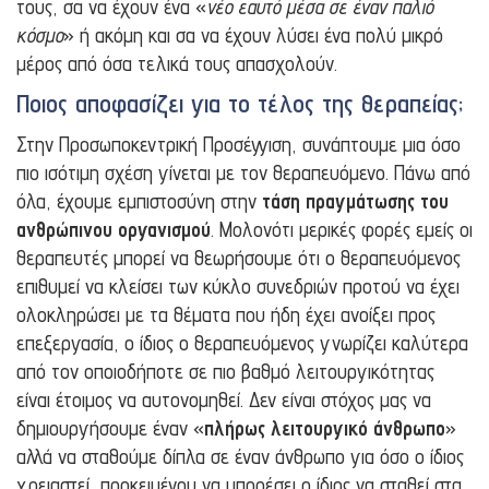
τους, σα να έχουν ένα «
νέο εαυτό μέσα σε έναν παλιό
κόσμο
» ή ακόμη και σα να έχουν λύσει ένα πολύ μικρό
μέρος από όσα τελικά τους απασχολούν.
Ποιος αποφασίζει για το τέλος της θεραπείας;
Στην Προσωποκεντρική Προσέγγιση, συνάπτουμε μια όσο
πιο ισότιμη σχέση γίνεται με τον θεραπευόμενο. Πάνω από
όλα, έχουμε εμπιστοσύνη στην
τάση πραγμάτωσης του
ανθρώπινου οργανισμού
. Μολονότι μερικές φορές εμείς οι
θεραπευτές μπορεί να θεωρήσουμε ότι ο θεραπευόμενος
επιθυμεί να κλείσει των κύκλο συνεδριών προτού να έχει
ολοκληρώσει με τα θέματα που ήδη έχει ανοίξει προς
επεξεργασία, ο ίδιος ο θεραπευόμενος γνωρίζει καλύτερα
από τον οποιοδήποτε σε πιο βαθμό λειτουργικότητας
είναι έτοιμος να αυτονομηθεί. Δεν είναι στόχος μας να
δημιουργήσουμε έναν «
πλήρως λειτουργικό άνθρωπο
»
αλλά να σταθούμε δίπλα σε έναν άνθρωπο για όσο ο ίδιος
χρειαστεί, προκειμένου να μπορέσει ο ίδιος να σταθεί στα