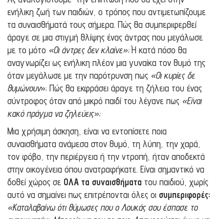
ενήλικη ζωή των παιδιών, ο τρόπος που αντιμετωπίζουμε
τα συναισθήματά τους σήμερα. Πώς θα συμπεριφερθεί
άραγε σε μια στιγμή θλίψης ένας άντρας που μεγάλωσε
με το μότο
«Οι άντρες δεν κλαίνε»;
Ή κατά πόσο θα
αναγνωρίζει ως ενήλικη πλέον μια γυναίκα τον θυμό της
όταν μεγάλωσε με την παρότρυνση πως
«Οι κυρίες δε
θυμώνουν
»; Πώς θα εκφράσει άραγε τη ζήλεια του ένας
σύντροφος όταν από μικρό παιδί του λέγανε πως
«Είναι
κακό πράγμα να ζηλεύεις»;
Μια χρήσιμη άσκηση, είναι να εντοπίσετε ποια
συναισθήματα ανάμεσα στον θυμό, τη λύπη, την χαρά,
τον φόβο, την περιέργεια ή την ντροπή, ήταν αποδεκτά
στην οικογένεια όπου ανατραφήκατε. Είναι σημαντικό να
δοθεί χώρος σε
ΟΛΑ τα
συναισθήματα
του παιδιού, χωρίς
αυτό να σημαίνει πως επιτρέπονται όλες οι
συμπεριφορές:
«Καταλαβαίνω ότι θύμωσες που ο Λουκάς σου έσπασε το