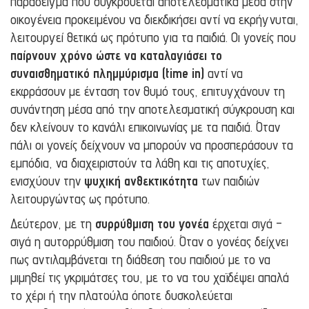
παράδειγμα που συγκρούεται αποτελεσματικά μέσα στην
οικογένεια προκειμένου να διεκδικήσει αντί να εκρήγνυται,
λειτουργεί θετικά ως πρότυπο για τα παιδιά. Οι γονείς που
παίρνουν χρόνο ώστε να καταλαγιάσει το
συναισθηματικό πλημμύρισμα (
time
in
)
αντί να
εκφράσουν με ένταση τον θυμό τους, επιτυγχάνουν τη
συνάντηση μέσα από την αποτελεσματική σύγκρουση και
δεν κλείνουν το κανάλι επικοινωνίας με τα παιδιά. Όταν
πάλι οι γονείς δείχνουν να μπορούν να προσπεράσουν τα
εμπόδια, να διαχειριστούν τα λάθη και τις αποτυχίες,
ενισχύουν την
ψυχική ανθεκτικότητα
των παιδιών
λειτουργώντας ως πρότυπο.
Δεύτερον, με τη
συρρύθμιση του γονέα
έρχεται σιγά –
σιγά η αυτορρύθμιση του παιδιού. Όταν ο γονέας δείχνει
πως αντιλαμβάνεται τη διάθεση του παιδιού με το να
μιμηθεί τις γκριμάτσες του, με το να του χαϊδέψει απαλά
το χέρι ή την πλατούλα όποτε δυσκολεύεται