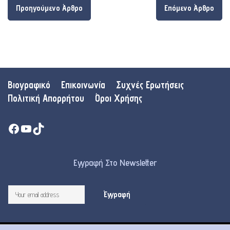
Προηγούμενο Άρθρο
Επόμενο Άρθρο
Βιογραφικό
Επικοινωνία
Συχνές Ερωτήσεις
Πολιτική Απορρήτου
Όροι Χρήσης
Facebook
YouTube
TikTok
Εγγραφή Στο Newsletter