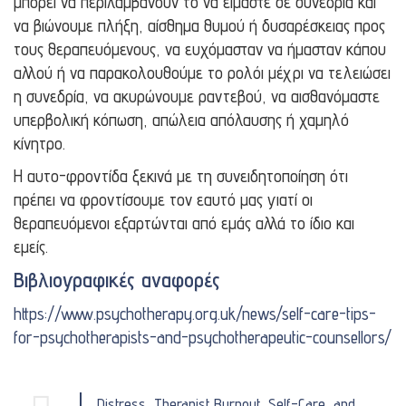
μπορεί να περιλαμβάνουν το να είμαστε σε συνεδρία και
να βιώνουμε πλήξη, αίσθημα θυμού ή δυσαρέσκειας προς
τους θεραπευόμενους, να ευχόμασταν να ήμασταν κάπου
αλλού ή να παρακολουθούμε το ρολόι μέχρι να τελειώσει
η συνεδρία, να ακυρώνουμε ραντεβού, να αισθανόμαστε
υπερβολική κόπωση, απώλεια απόλαυσης ή χαμηλό
κίνητρο.
Η αυτο-φροντίδα ξεκινά με τη συνειδητοποίηση ότι
πρέπει να φροντίσουμε τον εαυτό μας γιατί οι
θεραπευόμενοι εξαρτώνται από εμάς αλλά το ίδιο και
εμείς.
Βιβλιογραφικές αναφορές
https://www.psychotherapy.org.uk/news/self-care-tips-
for-psychotherapists-and-psychotherapeutic-counsellors/
Distress, Therapist Burnout, Self-Care, and